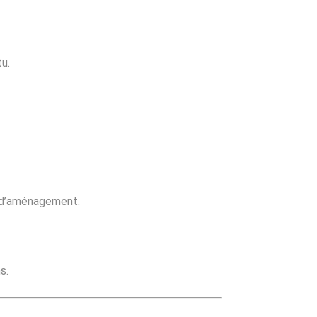
tu.
ou d’aménagement.
s.