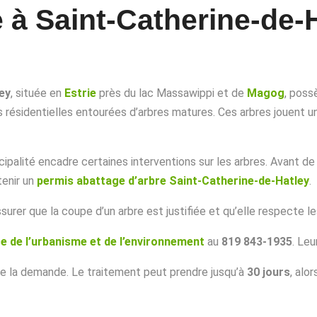
 à Saint-Catherine-de-H
ey
, située en
Estrie
près du lac Massawippi et de
Magog
, poss
s résidentielles entourées d’arbres matures. Ces arbres jouent u
cipalité encadre certaines interventions sur les arbres. Avant de 
tenir un
permis abattage d’arbre Saint-Catherine-de-Hatley
.
urer que la coupe d’un arbre est justifiée et qu’elle respecte les
ce de l’urbanisme et de l’environnement
au
819 843-1935
. Le
de la demande. Le traitement peut prendre jusqu’à
30 jours
, alo