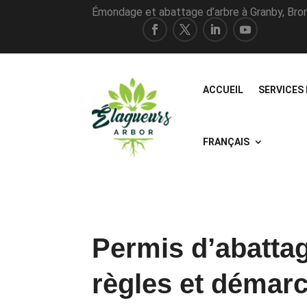
Émondage et abattage d’arbre à Granby, Br
ACCUEIL
SERVICES
FRANÇAIS
Permis d’abattag
règles et démar