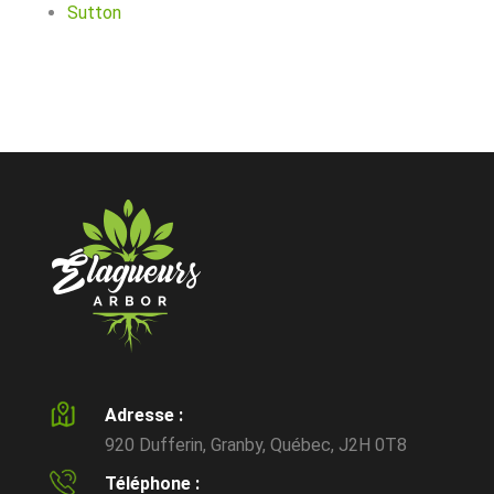
Sutton
Adresse :
920 Dufferin, Granby, Québec, J2H 0T8
Téléphone :