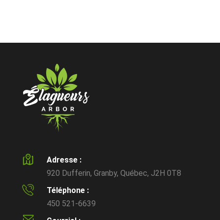
Adresse :
920 Dufferin, Granby, Québec, J2H 0T8
Téléphone :
450 521-6639