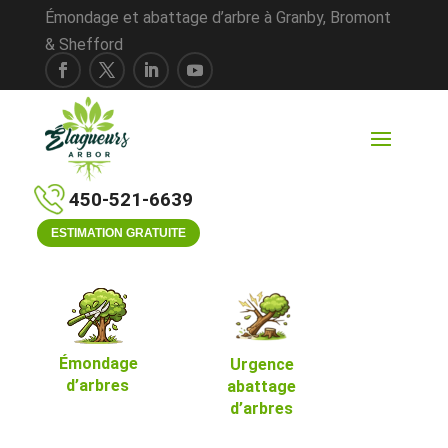
Émondage et abattage d’arbre à Granby, Bromont
& Shefford
450-521-6639
ESTIMATION GRATUITE
Émondage
Urgence
d’arbres
abattage
d’arbres