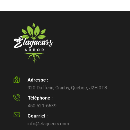
Adresse :
920 Dufferin, Granby, Québec, J2H 0T8
Téléphone :
450 521-6639
Courriel :
info@elagueurs.com