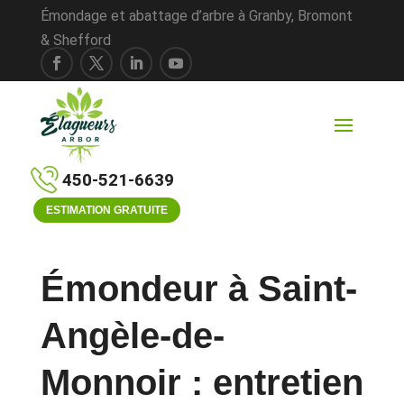
Émondage et abattage d’arbre à Granby, Bromont
& Shefford
450-521-6639
ESTIMATION GRATUITE
Émondeur à Saint-
Angèle-de-
Monnoir : entretien